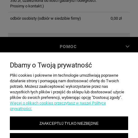
350 zł, uzależniona od ilości gabarytu i odległości.
Prosimy o kontakt.)
odbiór osobisty
(odbiór w siedzibie firmy)
0,00 zł
POMOC
Dbamy o Twoją prywatność
MOJE KONTO
Pliki cookies i pokrewne im technologie umożliwiają poprawne
działanie strony i pomagają nam dostosować ofertę do Twoich
PŁATNOŚCI I DOSTAWA
potrzeb. Możesz zaakceptować wykorzystanie przez nas
wszystkich tych plików i przejść do sklepu lub dostosować użycie
plików do swoich preferencji, wybierając opcję "Dostosuj zgody".
Więcej o plikach cookies przeczytasz w naszej Polityce
INFORMACJE
prywatności.
ZAAKCEPTUJ TYLKO NIEZBĘDNE
O NAS