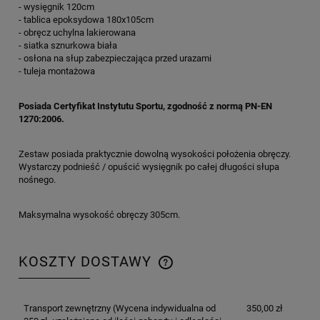
- wysięgnik 120cm
- tablica epoksydowa 180x105cm
- obręcz uchylna lakierowana
- siatka sznurkowa biała
- osłona na słup zabezpieczająca przed urazami
- tuleja montażowa
Posiada Certyfikat Instytutu Sportu, zgodność z normą PN-EN
1270:2006.
Zestaw posiada praktycznie dowolną wysokości położenia obręczy.
Wystarczy podnieść / opuścić wysięgnik po całej długości słupa
nośnego.
Maksymalna wysokość obręczy 305cm.
KOSZTY DOSTAWY
CENA NIE ZAWIERA EWENTUALNYCH KOSZTÓW
PŁATNOŚCI
Transport zewnętrzny
(Wycena indywidualna od
350,00 zł