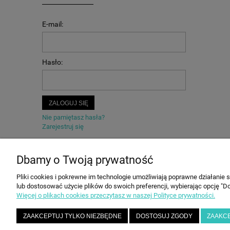
E-mail:
Hasło:
ZALOGUJ SIĘ
Nie pamiętasz hasła?
Zarejestruj się
Dbamy o Twoją prywatność
Pliki cookies i pokrewne im technologie umożliwiają poprawne działanie
POMOC
MOJE KONTO
lub dostosować użycie plików do swoich preferencji, wybierając opcję "Do
Więcej o plikach cookies przeczytasz w naszej Polityce prywatności.
Zwroty i reklamacje
Twoje zamówienia
Regulamin
Ustawienia konta
ZAAKCEPTUJ TYLKO NIEZBĘDNE
DOSTOSUJ ZGODY
ZAAKC
FAQ
Przechowalnia