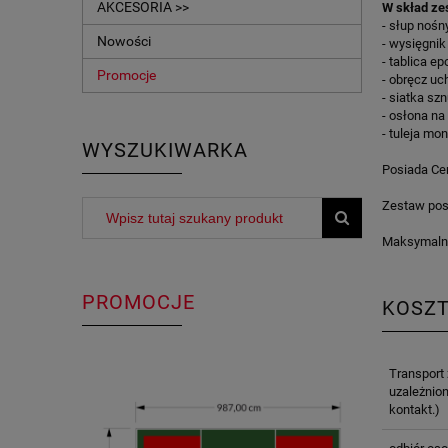
AKCESORIA >>
W skład ze
- słup noś
Nowości
- wysięgni
- tablica 
Promocje
- obręcz uc
- siatka sz
- osłona na
- tuleja mo
WYSZUKIWARKA
Posiada Cer
Zestaw posi
Maksymaln
PROMOCJE
KOSZ
Transport
uzależnion
kontakt.)