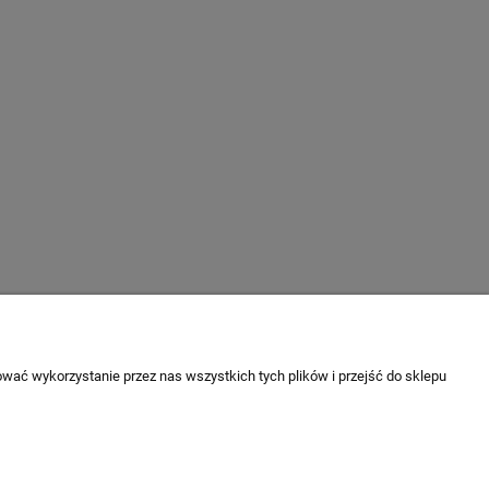
wać wykorzystanie przez nas wszystkich tych plików i przejść do sklepu
O NAS
ności
KONTAKT
O firmie
ów cookies