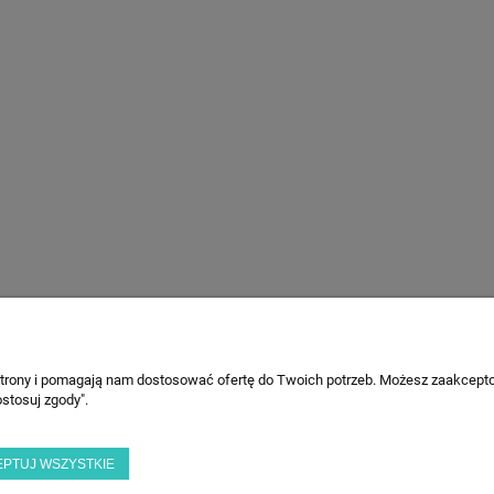
 strony i pomagają nam dostosować ofertę do Twoich potrzeb. Możesz zaakcepto
PŁATNOŚCI I DOSTAWA
INFORMACJE
stosuj zgody".
Formy płatności
Polityka prywat
Czas i koszty dostawy
Licencje
EPTUJ WSZYSTKIE
Ustawienia plik