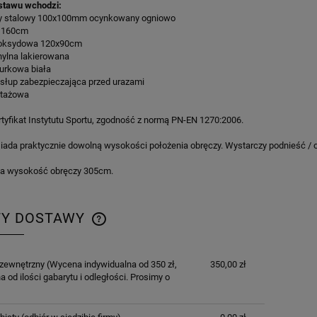
stawu wchodzi:
ny stalowy 100x100mm ocynkowany ogniowo
k 160cm
epoksydowa 120x90cm
hylna lakierowana
nurkowa biała
 słup zabezpieczająca przed urazami
ntażowa
tyfikat Instytutu Sportu, zgodność z normą PN-EN 1270:2006.
ada praktycznie dowolną wysokości położenia obręczy. Wystarczy podnieść / o
a wysokość obręczy 305cm.
TY DOSTAWY
CENA NIE ZAWIERA EWENTUALNYCH
 zewnętrzny
(Wycena indywidualna od 350 zł,
350,00 zł
KOSZTÓW PŁATNOŚCI
a od ilości gabarytu i odległości. Prosimy o