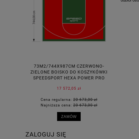
odbiór oso
73M2/744X987CM CZERWONO-
30M2/744X
ZIELONE BOISKO DO KOSZYKÓWKI
DO SIAT
SPEEDSPORT HEXA POWER PRO
17 572,05 zł
Cena regularna:
20 673,00 zł
Cena
Najniższa cena:
20 673,00 zł
Najn
ZAMÓW
ZALOGUJ SIĘ