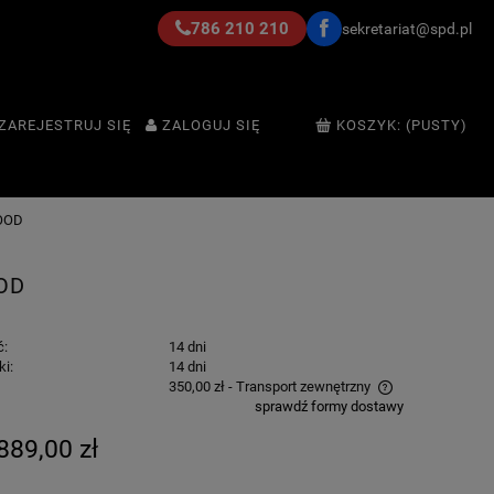
786 210 210
sekretariat@spd.pl
ZAREJESTRUJ SIĘ
ZALOGUJ SIĘ
KOSZYK:
(PUSTY)
OOD
OD
ć:
14 dni
ki:
14 dni
350,00 zł
- Transport zewnętrzny
sprawdź formy dostawy
Cena nie zawiera ewentualnych kosztów
889,00 zł
płatności