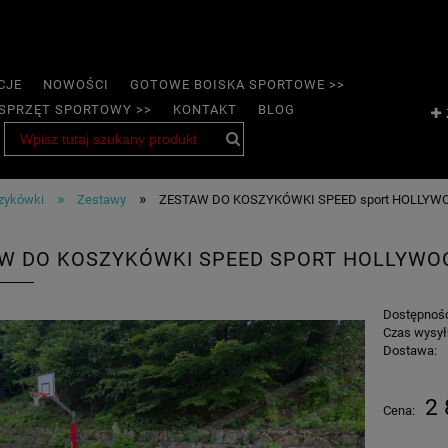
CJE
NOWOŚCI
GOTOWE BOISKA SPORTOWE >>
SPRZĘT SPORTOWY >>
KONTAKT
BLOG
»
»
szykówki
Zestawy
ZESTAW DO KOSZYKÓWKI SPEED sport HOLLYW
W DO KOSZYKÓWKI SPEED SPORT HOLLYWO
Dostępnoś
Czas wysył
Dostawa:
2 
Cena: