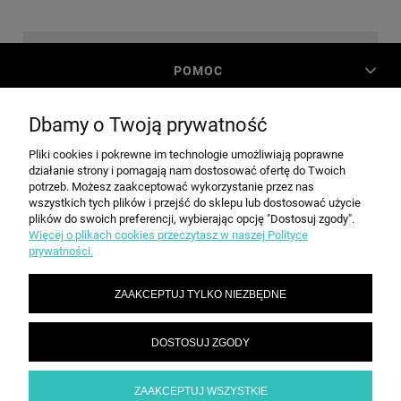
POMOC
Dbamy o Twoją prywatność
MOJE KONTO
Pliki cookies i pokrewne im technologie umożliwiają poprawne
działanie strony i pomagają nam dostosować ofertę do Twoich
PŁATNOŚCI I DOSTAWA
potrzeb. Możesz zaakceptować wykorzystanie przez nas
wszystkich tych plików i przejść do sklepu lub dostosować użycie
plików do swoich preferencji, wybierając opcję "Dostosuj zgody".
Więcej o plikach cookies przeczytasz w naszej Polityce
INFORMACJE
prywatności.
ZAAKCEPTUJ TYLKO NIEZBĘDNE
O NAS
DOSTOSUJ ZGODY
SPEED grupa Sp. z o.o. | ul. Parkowa 12, 05-200 Wołomin |
|
sekretariat@spd.pl
| NIP: 1251057222 | REGON: 016209472
786 210 210
ZAAKCEPTUJ WSZYSTKIE