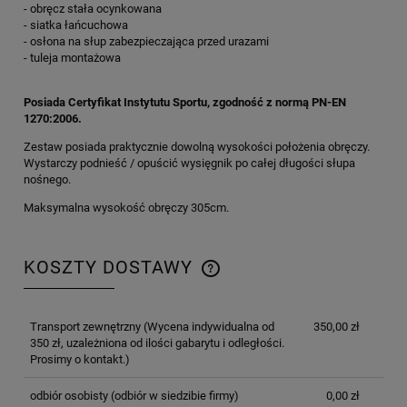
- obręcz stała ocynkowana
- siatka łańcuchowa
- osłona na słup zabezpieczająca przed urazami
- tuleja montażowa
Posiada Certyfikat Instytutu Sportu, zgodność z normą PN-EN
1270:2006.
Zestaw posiada praktycznie dowolną wysokości położenia obręczy.
Wystarczy podnieść / opuścić wysięgnik po całej długości słupa
nośnego.
Maksymalna wysokość obręczy 305cm.
KOSZTY DOSTAWY
CENA NIE ZAWIERA EWENTUALNYCH KOSZTÓW
PŁATNOŚCI
Transport zewnętrzny
(Wycena indywidualna od
350,00 zł
350 zł, uzależniona od ilości gabarytu i odległości.
Prosimy o kontakt.)
odbiór osobisty
(odbiór w siedzibie firmy)
0,00 zł