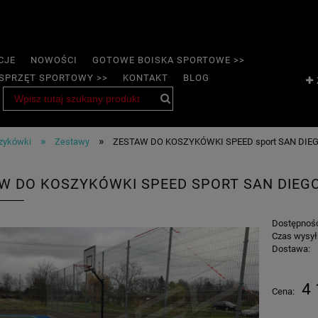
CJE
NOWOŚCI
GOTOWE BOISKA SPORTOWE >>
SPRZĘT SPORTOWY >>
KONTAKT
BLOG
»
»
szykówki
Zestawy
ZESTAW DO KOSZYKÓWKI SPEED sport SAN DIE
W DO KOSZYKÓWKI SPEED SPORT SAN DIEG
Dostępnoś
Czas wysył
Dostawa:
4 
Cena: