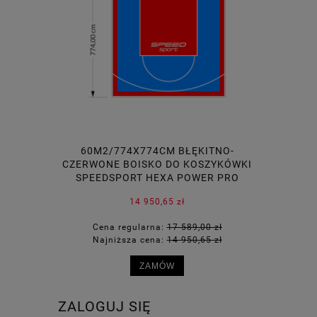
60M2/774X774CM BŁĘKITNO-
46M2/926
CZERWONE BOISKO DO KOSZYKÓWKI
BOISKO D
SPEEDSPORT HEXA POWER PRO
H
14 950,65 zł
Cena regularna:
17 589,00 zł
Cena 
Najniższa cena:
14 950,65 zł
Najni
ZAMÓW
ZALOGUJ SIĘ