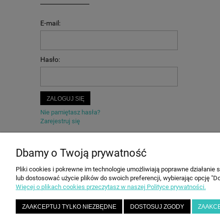
E-mail:
Hasło:
ZALOGUJ SIĘ
Nie pamiętasz hasła?
Zarejestruj się
Dbamy o Twoją prywatność
Pliki cookies i pokrewne im technologie umożliwiają poprawne działanie
POMOC
MOJE KONTO
lub dostosować użycie plików do swoich preferencji, wybierając opcję "Do
Więcej o plikach cookies przeczytasz w naszej Polityce prywatności.
Zwroty i reklamacje
Twoje zamówienia
Regulamin
Ustawienia konta
ZAAKCEPTUJ TYLKO NIEZBĘDNE
DOSTOSUJ ZGODY
ZAAKC
FAQ
Przechowalnia