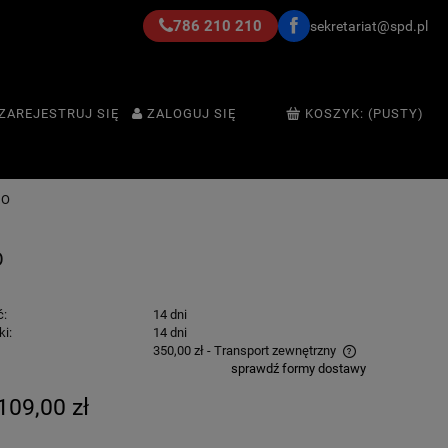
786 210 210
sekretariat@spd.pl
ZAREJESTRUJ SIĘ
ZALOGUJ SIĘ
KOSZYK:
(PUSTY)
GO
O
ć:
14 dni
ki:
14 dni
350,00 zł
- Transport zewnętrzny
sprawdź formy dostawy
Cena nie zawiera ewentualnych kosztów
109,00 zł
płatności