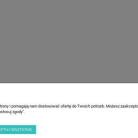
 strony i pomagają nam dostosować ofertę do Twoich potrzeb. Możesz zaakcepto
PŁATNOŚCI I DOSTAWA
INFORMACJE
stosuj zgody".
Formy płatności
Polityka prywat
Czas i koszty dostawy
Licencje
EPTUJ WSZYSTKIE
Ustawienia plik