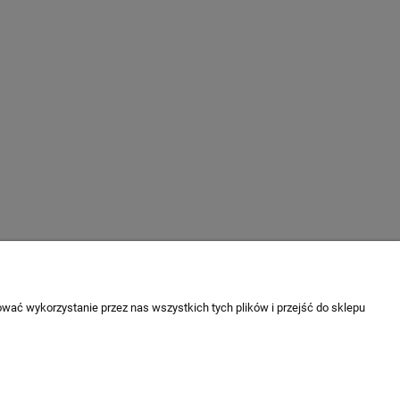
wać wykorzystanie przez nas wszystkich tych plików i przejść do sklepu
O NAS
ności
KONTAKT
O firmie
ów cookies