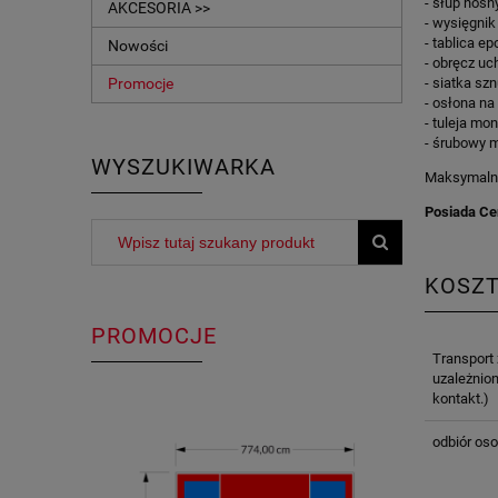
- słup noś
AKCESORIA >>
- wysięgni
- tablica 
Nowości
- obręcz uc
Promocje
- siatka sz
- osłona na
- tuleja mo
- śrubowy m
WYSZUKIWARKA
Maksymaln
Posiada Ce
KOSZ
PROMOCJE
Transport
uzależnion
kontakt.)
odbiór oso