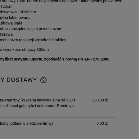
ny stalowy 100x100mm ocynkowany ogniowo + lakierowany proszkowo
k 120cm
epoksydowa 120x90cm
hylna lakierowana
nurkowa biała
 słup zabezpieczająca przed urazami
ntażowa
echanizm regulacji wysokości tablicy
a wysokość obręczy 305cm.
rtyfikat Instytutu Sportu, zgodność z normą PN-EN 1270:2006.
TY DOSTAWY
CENA NIE ZAWIERA EWENTUALNYCH
 zewnętrzny
(Wycena indywidualna od 350 zł,
350,00 zł
KOSZTÓW PŁATNOŚCI
a od ilości gabarytu i odległości. Prosimy o
bisty
(odbiór w siedzibie firmy)
0,00 zł