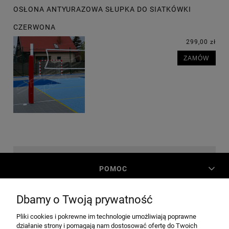
OSŁONA ANTYURAZOWA SŁUPKA DO SIATKÓWKI
CZERWONA
299,00 zł
ZAMÓW
POMOC
Dbamy o Twoją prywatność
MOJE KONTO
Pliki cookies i pokrewne im technologie umożliwiają poprawne
działanie strony i pomagają nam dostosować ofertę do Twoich