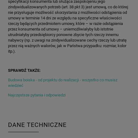
specyfikacji konsumenta lub służąca zaspokojeniu jego
zindywidualizowanych potrzeb (art. 38 pkt 3) jest umową, co do której
nie przysługuje możliwość skorzystania z możliwości odstąpienia od
umowy w terminie 14 dni ze względu na specyficzne właściwości
rzeczy będących przedmiotem umowy, które – w razie odstąpienia
przez konsumenta od umowy – uniemożliwiałyby lub istotnie
utrudniałyby przedsiębiorcy ponowne zbycie tych rzeczy innemu
nabywcy (np. z uwagi na zindywidualizowane cechy rzeczy lub utratę
przez nią ważnych walorów, jak w Państwa przypadku: rozmiar, kolor
itp.).
SPRAWDŹ TAKŻE:
Budowa boiska - od projektu do realizacji - wszystko co musisz
wiedzieć
Najczęstsze pytania i odpowiedzi
DANE TECHNICZNE