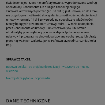
świadczenia jest rzecz nie prefabrykowana, wyprodukowana według
specyfikacji konsumenta lub służąca zaspokojeniu jego
zindywidualizowanych potrzeb (art. 38 pkt 3) jest umową, co do której
nie przysługuje możliwość skorzystania z możliwości odstąpienia od
umowy w terminie 14 dni ze względu na specyficzne właściwości
rzeczy będących przedmiotem umowy, które – w razie odstąpienia
przez konsumenta od umowy – uniemożliwiałyby lub istotnie
utrudniałyby przedsiębiorcy ponowne zbycie tych rzeczy innemu
nabywcy (np. z uwagi na zindywidualizowane cechy rzeczy lub utratę
przez nią ważnych walorów, jak w Państwa przypadku: rozmiar, kolor
itp.).
SPRAWDŹ TAKŻE:
Budowa boiska - od projektu do realizacji - wszystko co musisz
wiedzieć
Najczęstsze pytania i odpowiedzi
DANE TECHNICZNE