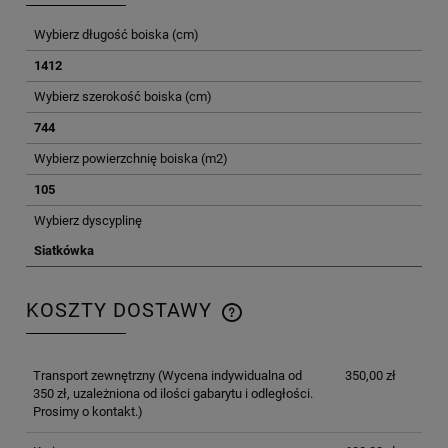
Wybierz długość boiska (cm)
1412
Wybierz szerokość boiska (cm)
744
Wybierz powierzchnię boiska (m2)
105
Wybierz dyscyplinę
Siatkówka
KOSZTY DOSTAWY
CENA NIE ZAWIERA EWENTUALNYCH KOSZTÓW
PŁATNOŚCI
Transport zewnętrzny
(Wycena indywidualna od
350,00 zł
350 zł, uzależniona od ilości gabarytu i odległości.
Prosimy o kontakt.)