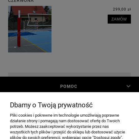
CZERWONA
299,00 zł
ZAMÓW
POMOC
Dbamy o Twoją prywatność
MOJE KONTO
Pliki cookies i pokrewne im technologie umożliwiają poprawne
działanie strony i pomagają nam dostosować ofertę do Twoich
PŁATNOŚCI I DOSTAWA
potrzeb. Możesz zaakceptować wykorzystanie przez nas
wszystkich tych plików i przejść do sklepu lub dostosować użycie
plików do swoich preferencji, wybierając opcję "Dostosuj zgody".