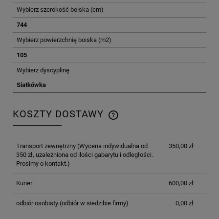
Wybierz szerokość boiska (cm)
744
Wybierz powierzchnię boiska (m2)
105
Wybierz dyscyplinę
Siatkówka
KOSZTY DOSTAWY
CENA NIE ZAWIERA EWENTUALNYCH KOSZTÓW
PŁATNOŚCI
Transport zewnętrzny
(Wycena indywidualna od
350,00 zł
350 zł, uzależniona od ilości gabarytu i odległości.
Prosimy o kontakt.)
Kurier
600,00 zł
odbiór osobisty
(odbiór w siedzibie firmy)
0,00 zł