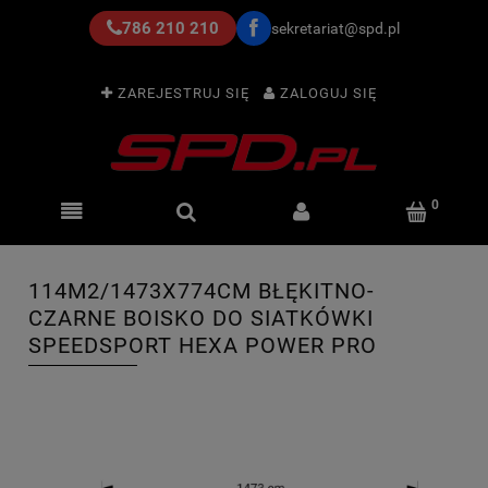
786 210 210
sekretariat@spd.pl
ZAREJESTRUJ SIĘ
ZALOGUJ SIĘ
114M2/1473X774CM BŁĘKITNO-
CZARNE BOISKO DO SIATKÓWKI
SPEEDSPORT HEXA POWER PRO