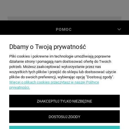
POMOC
Dbamy o Twoją prywatność
MOJE KONTO
Pliki cookies i pokrewne im technologie umożliwiają poprawne
działanie strony i pomagają nam dostosować ofertę do Twoich
PŁATNOŚCI I DOSTAWA
potrzeb. Możesz zaakceptować wykorzystanie przez nas
wszystkich tych plików i przejść do sklepu lub dostosować użycie
plików do swoich preferencji, wybierając opcję "Dostosuj zgody".
Więcej o plikach cookies przeczytasz w naszej Polityce
INFORMACJE
prywatności.
ZAAKCEPTUJ TYLKO NIEZBĘDNE
O NAS
DOSTOSUJ ZGODY
SPEED grupa Sp. z o.o. | ul. Parkowa 12, 05-200 Wołomin |
|
sekretariat@spd.pl
| NIP: 1251057222 | REGON: 016209472
786 210 210