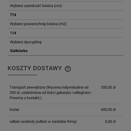
Wybierz szerokość boiska (cm)
774
Wybierz powierzchnię boiska (m2)
114
Wybierz dyscyplinę
Siatkówka
KOSZTY DOSTAWY
CENA NIE ZAWIERA EWENTUALNYCH KOSZTÓW
PŁATNOŚCI
Transport zewnętrzny
(Wycena indywidualna od
350,00 zł
350 zł, uzależniona od ilości gabarytu i odległości.
Prosimy o kontakt.)
Kurier
600,00 zł
odbiór osobisty
(odbiór w siedzibie firmy)
0,00 zł