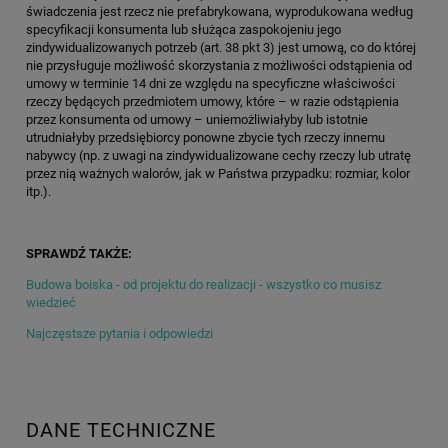
świadczenia jest rzecz nie prefabrykowana, wyprodukowana według
specyfikacji konsumenta lub służąca zaspokojeniu jego
zindywidualizowanych potrzeb (art. 38 pkt 3) jest umową, co do której
nie przysługuje możliwość skorzystania z możliwości odstąpienia od
umowy w terminie 14 dni ze względu na specyficzne właściwości
rzeczy będących przedmiotem umowy, które – w razie odstąpienia
przez konsumenta od umowy – uniemożliwiałyby lub istotnie
utrudniałyby przedsiębiorcy ponowne zbycie tych rzeczy innemu
nabywcy (np. z uwagi na zindywidualizowane cechy rzeczy lub utratę
przez nią ważnych walorów, jak w Państwa przypadku: rozmiar, kolor
itp.).
SPRAWDŹ TAKŻE:
Budowa boiska - od projektu do realizacji - wszystko co musisz
wiedzieć
Najczęstsze pytania i odpowiedzi
DANE TECHNICZNE