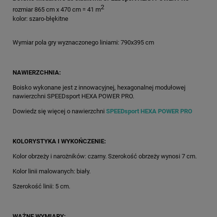
2
rozmiar 865 cm x 470 cm = 41 m
kolor: szaro-błękitne
Wymiar pola gry wyznaczonego liniami: 790x395 cm
NAWIERZCHNIA:
Boisko wykonane jest z innowacyjnej, hexagonalnej modułowej
nawierzchni SPEEDsport HEXA POWER PRO.
Dowiedz się więcej o nawierzchni
SPEEDsport HEXA POWER PRO
KOLORYSTYKA I WYKOŃCZENIE:
Kolor obrzeży i narożników: czarny. Szerokość obrzeży wynosi 7 cm.
Kolor linii malowanych: biały.
Szerokość linii: 5 cm.
WAŻNE WYMIARY: