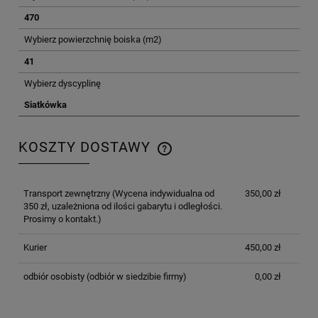
470
Wybierz powierzchnię boiska (m2)
41
Wybierz dyscyplinę
Siatkówka
KOSZTY DOSTAWY
CENA NIE ZAWIERA EWENTUALNYCH KOSZTÓW
PŁATNOŚCI
Transport zewnętrzny
(Wycena indywidualna od
350,00 zł
350 zł, uzależniona od ilości gabarytu i odległości.
Prosimy o kontakt.)
Kurier
450,00 zł
odbiór osobisty
(odbiór w siedzibie firmy)
0,00 zł