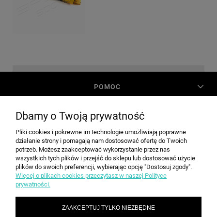
POMOC
Dbamy o Twoją prywatność
MOJE KONTO
Pliki cookies i pokrewne im technologie umożliwiają poprawne
działanie strony i pomagają nam dostosować ofertę do Twoich
PŁATNOŚCI I DOSTAWA
potrzeb. Możesz zaakceptować wykorzystanie przez nas
wszystkich tych plików i przejść do sklepu lub dostosować użycie
plików do swoich preferencji, wybierając opcję "Dostosuj zgody".
Więcej o plikach cookies przeczytasz w naszej Polityce
INFORMACJE
prywatności.
ZAAKCEPTUJ TYLKO NIEZBĘDNE
O NAS