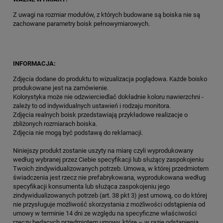
Z uwagi na rozmiar modułów, z których budowane są boiska nie są
zachowane parametry boisk pełnowymiarowych.
INFORMACJA:
Zdjęcia dodane do produktu to wizualizacja poglądowa. Każde boisko
produkowane jest na zamówienie.
Kolorystyka może nie odzwierciedlać dokładnie koloru nawierzchni -
zależy to od indywidualnych ustawień i rodzaju monitora.
Zdjęcia realnych boisk przedstawiają przykładowe realizacje o
zbliżonych rozmiarach boiska.
Zdjęcia nie mogą być podstawą do reklamacji.
Niniejszy produkt zostanie uszyty na miarę czyli wyprodukowany
według wybranej przez Ciebie specyfikacji lub służący zaspokojeniu
Twoich zindywidualizowanych potrzeb. Umowa, w której przedmiotem
świadczenia jest rzecz nie prefabrykowana, wyprodukowana według
specyfikacji konsumenta lub służąca zaspokojeniu jego
zindywidualizowanych potrzeb (art. 38 pkt 3) jest umową, co do której
nie przysługuje możliwość skorzystania z możliwości odstąpienia od
umowy w terminie 14 dni ze względu na specyficzne właściwości
rzeczy będących przedmiotem umowy, które – w razie odstąpienia