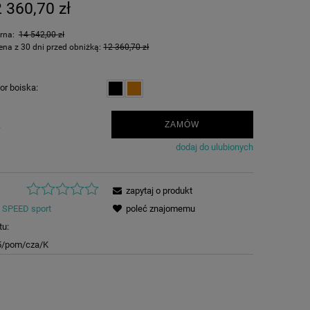
 360,70 zł
arna:
14 542,00 zł
ena z 30 dni przed obniżką:
12 360,70 zł
or boiska:
.
ZAMÓW
dodaj do ulubionych
zapytaj o produkt
SPEED sport
poleć znajomemu
tu:
5/pom/cza/K