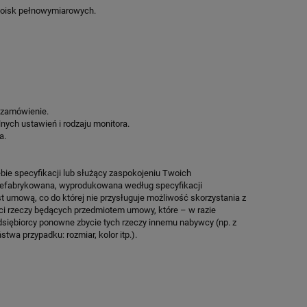
KOSZYKÓWKI SPEEDSPORT HEXA
SPEEDSPORT H
boisk pełnowymiarowych.
POWER PRO
13 931,50 zł
13 526
Cena regularna:
16 390,00 zł
Cena regularn
Najniższa cena:
13 931,50 zł
Najniższa cen
ZAMÓW
ZA
 zamówienie.
lnych ustawień i rodzaju monitora.
a.
bie specyfikacji lub służący zaspokojeniu Twoich
prefabrykowana, wyprodukowana według specyfikacji
st umową, co do której nie przysługuje możliwość skorzystania z
ci rzeczy będących przedmiotem umowy, które – w razie
dsiębiorcy ponowne zbycie tych rzeczy innemu nabywcy (np. z
twa przypadku: rozmiar, kolor itp.).