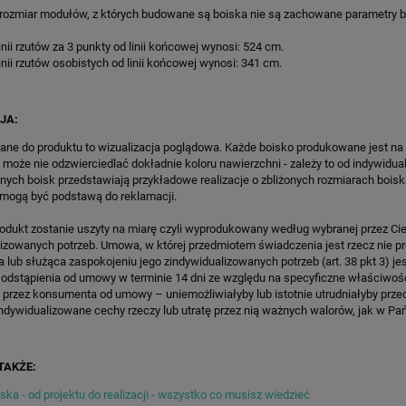
WKI SPEEDSPORT HEXA
POWER PRO
 rozmiar modułów, z których budowane są boiska nie są zachowane parametry 
POWER PRO
14 170,35 zł
13 931,50 zł
inii rzutów za 3 punkty od linii końcowej wynosi: 524 cm.
inii rzutów osobistych od linii końcowej wynosi: 341 cm.
regularna:
16 671,00 zł
Cena regularna:
16 390,00 zł
ższa cena:
14 170,35 zł
Najniższa cena:
16 390,00 zł
ZAMÓW
ZAMÓW
JA:
ane do produktu to wizualizacja poglądowa. Każde boisko produkowane jest na
 może nie odzwierciedlać dokładnie koloru nawierzchni - zależy to od indywidua
lnych boisk przedstawiają przykładowe realizacje o zbliżonych rozmiarach boisk
 mogą być podstawą do reklamacji.
rodukt zostanie uszyty na miarę czyli wyprodukowany według wybranej przez Cie
lizowanych potrzeb. Umowa, w której przedmiotem świadczenia jest rzecz nie 
lub służąca zaspokojeniu jego zindywidualizowanych potrzeb (art. 38 pkt 3) je
 odstąpienia od umowy w terminie 14 dni ze względu na specyficzne właściwoś
 przez konsumenta od umowy – uniemożliwiałyby lub istotnie utrudniałyby prze
ndywidualizowane cechy rzeczy lub utratę przez nią ważnych walorów, jak w Pańs
TAKŻE:
ka - od projektu do realizacji - wszystko co musisz wiedzieć