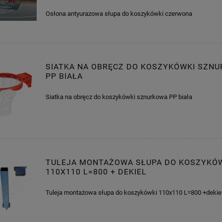
Osłona antyurazowa słupa do koszykówki czerwona
SIATKA NA OBRĘCZ DO KOSZYKÓWKI SZN
PP BIAŁA
Siatka na obręcz do koszykówki sznurkowa PP biała
TULEJA MONTAŻOWA SŁUPA DO KOSZYKÓ
110X110 L=800 + DEKIEL
Tuleja montażowa słupa do koszykówki 110x110 L=800 +dekie