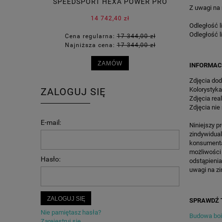
SPEEDSPORT HEXA POWER PRO
KOSZYKÓ
Z uwagi na
14 742,40 zł
Odległość l
Odległość l
Cena regularna:
17 344,00 zł
Cena 
Najniższa cena:
17 344,00 zł
Najni
ZAMÓW
INFORMAC
Zdjęcia dod
Kolorystyka
ZALOGUJ SIĘ
Zdjęcia rea
Zdjęcia nie
E-mail:
Niniejszy p
zindywidua
konsumenta 
możliwości
Hasło:
odstąpienia
uwagi na zi
ZALOGUJ SIĘ
SPRAWDŹ 
Nie pamiętasz hasła?
Budowa bois
Zarejestruj się