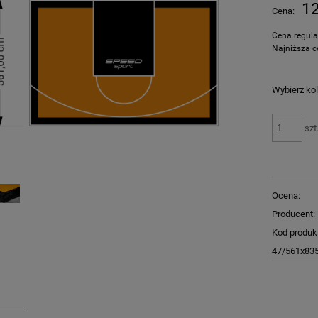
Cena nie zawiera ewentualnych kosztów
12
Cena:
płatności
Cena regul
Najniższa c
Wybierz kol
szt
Ocena:
Producent:
Kod produk
47/561x83