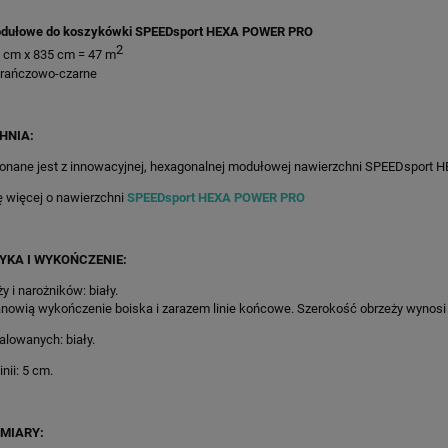
dułowe do koszykówki SPEEDsport HEXA POWER PRO
2
1 cm x 835 cm = 47 m
arańczowo-czarne
HNIA:
onane jest z innowacyjnej, hexagonalnej modułowej nawierzchni SPEEDsport
ę więcej o nawierzchni
SPEEDsport HEXA POWER PRO
YKA I WYKOŃCZENIE:
y i narożników: biały.
nowią wykończenie boiska i zarazem linie końcowe. Szerokość obrzeży wynosi
malowanych: biały.
nii: 5 cm.
/652X865CM SZARO-
55M2/652X835CM CZERWONE BOI
AŃCZOWE BOISKO DO
DO KOSZYKÓWKI SPEEDSPORT H
MIARY: