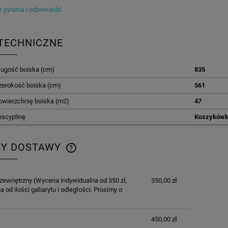
 pytania i odpowiedzi
TECHNICZNE
ługość boiska (cm)
835
zerokość boiska (cm)
561
owierzchnię boiska (m2)
47
yscyplinę
Koszyków
TY DOSTAWY
CENA NIE ZAWIERA EWENTUALNYCH
 zewnętrzny
(Wycena indywidualna od 350 zł,
350,00 zł
KOSZTÓW PŁATNOŚCI
a od ilości gabarytu i odległości. Prosimy o
450,00 zł