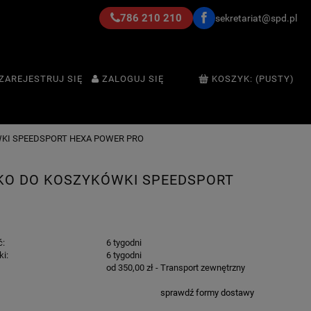
786 210 210
sekretariat@spd.pl
ZAREJESTRUJ SIĘ
ZALOGUJ SIĘ
KOSZYK:
(PUSTY)
KI SPEEDSPORT HEXA POWER PRO
KO DO KOSZYKÓWKI SPEEDSPORT
ć:
6 tygodni
ki:
6 tygodni
od 350,00 zł
- Transport zewnętrzny
sprawdź formy dostawy